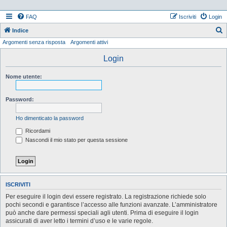
FAQ
Iscriviti
Login
Indice
Argomenti senza risposta
Argomenti attivi
e
r
Login
c
Nome utente:
a
Password:
Ho dimenticato la password
Ricordami
Nascondi il mio stato per questa sessione
ISCRIVITI
Per eseguire il login devi essere registrato. La registrazione richiede solo
pochi secondi e garantisce l’accesso alle funzioni avanzate. L’amministratore
può anche dare permessi speciali agli utenti. Prima di eseguire il login
assicurati di aver letto i termini d’uso e le varie regole.