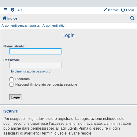
FAQ
Iscriviti
Login
Indice
Argomenti senza risposta
Argomenti attivi
e
r
Login
c
Nome utente:
a
Password:
Ho dimenticato la password
Ricordami
Nascondi il mio stato per questa sessione
ISCRIVITI
Per eseguire il login devi essere registrato. La registrazione richiede solo
pochi secondi e garantisce l’accesso alle funzioni avanzate. L’amministratore
può anche dare permessi speciali agli utenti. Prima di eseguire il login
assicurati di aver letto i termini d’uso e le varie regole.