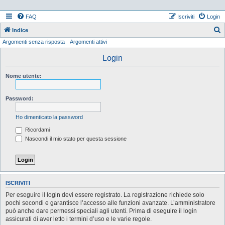
FAQ
Iscriviti
Login
Indice
Argomenti senza risposta
Argomenti attivi
e
r
Login
c
Nome utente:
a
Password:
Ho dimenticato la password
Ricordami
Nascondi il mio stato per questa sessione
ISCRIVITI
Per eseguire il login devi essere registrato. La registrazione richiede solo
pochi secondi e garantisce l’accesso alle funzioni avanzate. L’amministratore
può anche dare permessi speciali agli utenti. Prima di eseguire il login
assicurati di aver letto i termini d’uso e le varie regole.