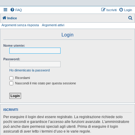
FAQ
Iscriviti
Login
Indice
Argomenti senza risposta
Argomenti attivi
e
r
Login
c
Nome utente:
a
Password:
Ho dimenticato la password
Ricordami
Nascondi il mio stato per questa sessione
ISCRIVITI
Per eseguire il login devi essere registrato. La registrazione richiede solo
pochi secondi e garantisce l’accesso alle funzioni avanzate. L’amministratore
può anche dare permessi speciali agli utenti. Prima di eseguire il login
assicurati di aver letto i termini d’uso e le varie regole.