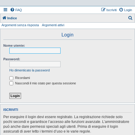
FAQ
Iscriviti
Login
Indice
Argomenti senza risposta
Argomenti attivi
e
r
Login
c
Nome utente:
a
Password:
Ho dimenticato la password
Ricordami
Nascondi il mio stato per questa sessione
ISCRIVITI
Per eseguire il login devi essere registrato. La registrazione richiede solo
pochi secondi e garantisce l’accesso alle funzioni avanzate. L’amministratore
può anche dare permessi speciali agli utenti. Prima di eseguire il login
assicurati di aver letto i termini d’uso e le varie regole.