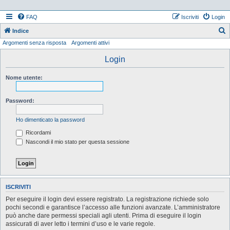
FAQ
Iscriviti
Login
Indice
Argomenti senza risposta
Argomenti attivi
e
r
Login
c
Nome utente:
a
Password:
Ho dimenticato la password
Ricordami
Nascondi il mio stato per questa sessione
ISCRIVITI
Per eseguire il login devi essere registrato. La registrazione richiede solo
pochi secondi e garantisce l’accesso alle funzioni avanzate. L’amministratore
può anche dare permessi speciali agli utenti. Prima di eseguire il login
assicurati di aver letto i termini d’uso e le varie regole.