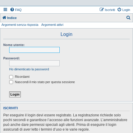
FAQ
Iscriviti
Login
Indice
Argomenti senza risposta
Argomenti attivi
e
r
Login
c
Nome utente:
a
Password:
Ho dimenticato la password
Ricordami
Nascondi il mio stato per questa sessione
ISCRIVITI
Per eseguire il login devi essere registrato. La registrazione richiede solo
pochi secondi e garantisce l’accesso alle funzioni avanzate. L’amministratore
può anche dare permessi speciali agli utenti. Prima di eseguire il login
assicurati di aver letto i termini d’uso e le varie regole.