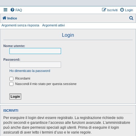
FAQ
Iscriviti
Login
Indice
Argomenti senza risposta
Argomenti attivi
e
r
Login
c
Nome utente:
a
Password:
Ho dimenticato la password
Ricordami
Nascondi il mio stato per questa sessione
ISCRIVITI
Per eseguire il login devi essere registrato. La registrazione richiede solo
pochi secondi e garantisce l’accesso alle funzioni avanzate. L’amministratore
può anche dare permessi speciali agli utenti. Prima di eseguire il login
assicurati di aver letto i termini d’uso e le varie regole.