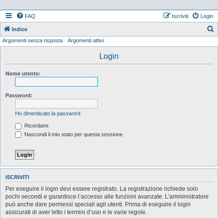
FAQ
Iscriviti
Login
Indice
Argomenti senza risposta
Argomenti attivi
e
r
Login
c
Nome utente:
a
Password:
Ho dimenticato la password
Ricordami
Nascondi il mio stato per questa sessione
ISCRIVITI
Per eseguire il login devi essere registrato. La registrazione richiede solo
pochi secondi e garantisce l’accesso alle funzioni avanzate. L’amministratore
può anche dare permessi speciali agli utenti. Prima di eseguire il login
assicurati di aver letto i termini d’uso e le varie regole.