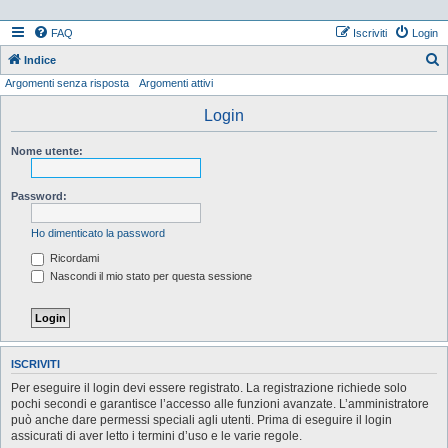
FAQ
Iscriviti
Login
Indice
Argomenti senza risposta
Argomenti attivi
e
r
Login
c
Nome utente:
a
Password:
Ho dimenticato la password
Ricordami
Nascondi il mio stato per questa sessione
ISCRIVITI
Per eseguire il login devi essere registrato. La registrazione richiede solo
pochi secondi e garantisce l’accesso alle funzioni avanzate. L’amministratore
può anche dare permessi speciali agli utenti. Prima di eseguire il login
assicurati di aver letto i termini d’uso e le varie regole.