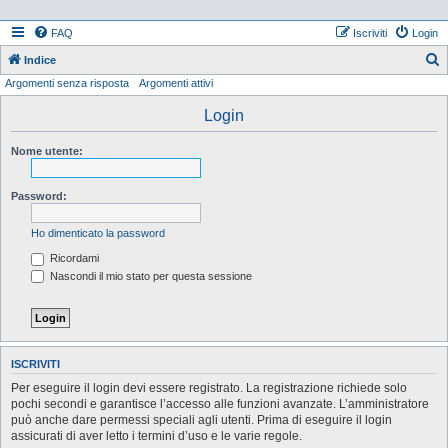
FAQ
Iscriviti
Login
Indice
Argomenti senza risposta
Argomenti attivi
e
r
Login
c
Nome utente:
a
Password:
Ho dimenticato la password
Ricordami
Nascondi il mio stato per questa sessione
ISCRIVITI
Per eseguire il login devi essere registrato. La registrazione richiede solo
pochi secondi e garantisce l’accesso alle funzioni avanzate. L’amministratore
può anche dare permessi speciali agli utenti. Prima di eseguire il login
assicurati di aver letto i termini d’uso e le varie regole.