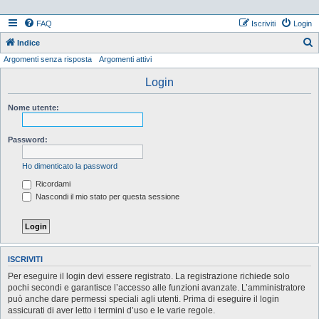
FAQ
Iscriviti
Login
Indice
Argomenti senza risposta
Argomenti attivi
e
r
Login
c
Nome utente:
a
Password:
Ho dimenticato la password
Ricordami
Nascondi il mio stato per questa sessione
ISCRIVITI
Per eseguire il login devi essere registrato. La registrazione richiede solo
pochi secondi e garantisce l’accesso alle funzioni avanzate. L’amministratore
può anche dare permessi speciali agli utenti. Prima di eseguire il login
assicurati di aver letto i termini d’uso e le varie regole.