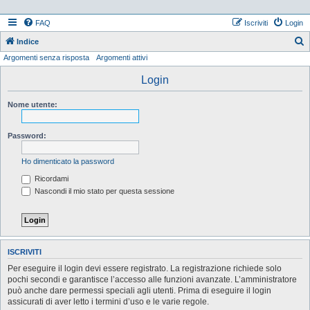
FAQ
Iscriviti
Login
Indice
Argomenti senza risposta
Argomenti attivi
e
r
Login
c
Nome utente:
a
Password:
Ho dimenticato la password
Ricordami
Nascondi il mio stato per questa sessione
ISCRIVITI
Per eseguire il login devi essere registrato. La registrazione richiede solo
pochi secondi e garantisce l’accesso alle funzioni avanzate. L’amministratore
può anche dare permessi speciali agli utenti. Prima di eseguire il login
assicurati di aver letto i termini d’uso e le varie regole.