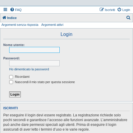
FAQ
Iscriviti
Login
Indice
Argomenti senza risposta
Argomenti attivi
e
r
Login
c
Nome utente:
a
Password:
Ho dimenticato la password
Ricordami
Nascondi il mio stato per questa sessione
ISCRIVITI
Per eseguire il login devi essere registrato. La registrazione richiede solo
pochi secondi e garantisce l’accesso alle funzioni avanzate. L’amministratore
può anche dare permessi speciali agli utenti. Prima di eseguire il login
assicurati di aver letto i termini d’uso e le varie regole.