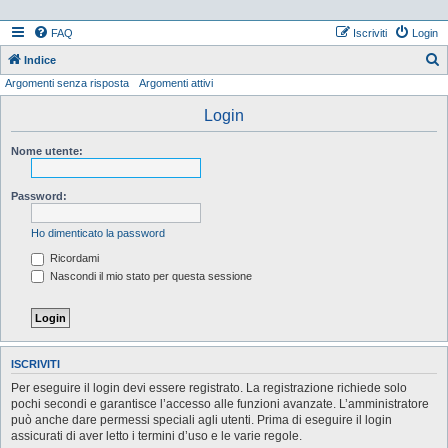
FAQ
Iscriviti
Login
Indice
Argomenti senza risposta
Argomenti attivi
e
r
Login
c
Nome utente:
a
Password:
Ho dimenticato la password
Ricordami
Nascondi il mio stato per questa sessione
ISCRIVITI
Per eseguire il login devi essere registrato. La registrazione richiede solo
pochi secondi e garantisce l’accesso alle funzioni avanzate. L’amministratore
può anche dare permessi speciali agli utenti. Prima di eseguire il login
assicurati di aver letto i termini d’uso e le varie regole.