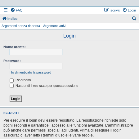
FAQ
Iscriviti
Login
Indice
Argomenti senza risposta
Argomenti attivi
e
r
Login
c
Nome utente:
a
Password:
Ho dimenticato la password
Ricordami
Nascondi il mio stato per questa sessione
ISCRIVITI
Per eseguire il login devi essere registrato. La registrazione richiede solo
pochi secondi e garantisce l’accesso alle funzioni avanzate. L’amministratore
può anche dare permessi speciali agli utenti. Prima di eseguire il login
assicurati di aver letto i termini d’uso e le varie regole.