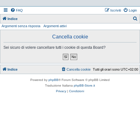
FAQ
Iscriviti
Login
Indice
Argomenti senza risposta
Argomenti attivi
e
r
Cancella cookie
c
Sei sicuro di volere cancellare tutti i cookie di questa Board?
a
Indice
Cancella cookie
Tutti gli orari sono
UTC+02:00
Powered by
phpBB
® Forum Software © phpBB Limited
Traduzione Italiana
phpBB-Store.it
Privacy
|
Condizioni