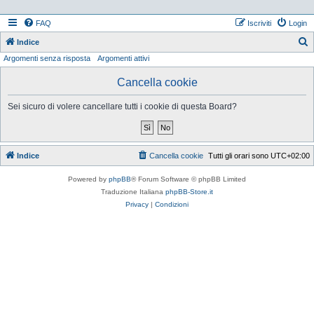
FAQ
Iscriviti
Login
Indice
Argomenti senza risposta
Argomenti attivi
e
r
Cancella cookie
c
Sei sicuro di volere cancellare tutti i cookie di questa Board?
a
Indice
Cancella cookie
Tutti gli orari sono
UTC+02:00
Powered by
phpBB
® Forum Software © phpBB Limited
Traduzione Italiana
phpBB-Store.it
Privacy
|
Condizioni