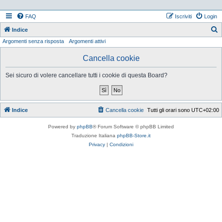
FAQ
Iscriviti
Login
Indice
Argomenti senza risposta
Argomenti attivi
e
r
Cancella cookie
c
Sei sicuro di volere cancellare tutti i cookie di questa Board?
a
Indice
Cancella cookie
Tutti gli orari sono
UTC+02:00
Powered by
phpBB
® Forum Software © phpBB Limited
Traduzione Italiana
phpBB-Store.it
Privacy
|
Condizioni