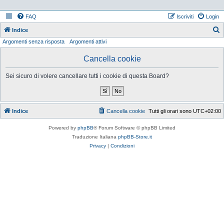
FAQ
Iscriviti
Login
Indice
Argomenti senza risposta
Argomenti attivi
e
r
Cancella cookie
c
Sei sicuro di volere cancellare tutti i cookie di questa Board?
a
Indice
Cancella cookie
Tutti gli orari sono
UTC+02:00
Powered by
phpBB
® Forum Software © phpBB Limited
Traduzione Italiana
phpBB-Store.it
Privacy
|
Condizioni