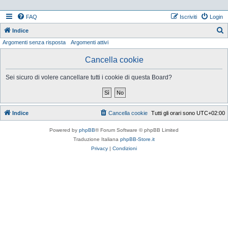
FAQ
Iscriviti
Login
Indice
Argomenti senza risposta
Argomenti attivi
e
r
Cancella cookie
c
Sei sicuro di volere cancellare tutti i cookie di questa Board?
a
Indice
Cancella cookie
Tutti gli orari sono
UTC+02:00
Powered by
phpBB
® Forum Software © phpBB Limited
Traduzione Italiana
phpBB-Store.it
Privacy
|
Condizioni