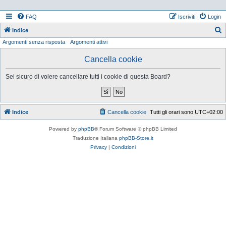
FAQ
Iscriviti
Login
Indice
Argomenti senza risposta
Argomenti attivi
e
r
Cancella cookie
c
Sei sicuro di volere cancellare tutti i cookie di questa Board?
a
Indice
Cancella cookie
Tutti gli orari sono
UTC+02:00
Powered by
phpBB
® Forum Software © phpBB Limited
Traduzione Italiana
phpBB-Store.it
Privacy
|
Condizioni