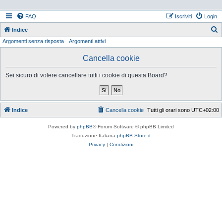
FAQ
Iscriviti
Login
Indice
Argomenti senza risposta
Argomenti attivi
e
r
Cancella cookie
c
Sei sicuro di volere cancellare tutti i cookie di questa Board?
a
Indice
Cancella cookie
Tutti gli orari sono
UTC+02:00
Powered by
phpBB
® Forum Software © phpBB Limited
Traduzione Italiana
phpBB-Store.it
Privacy
|
Condizioni