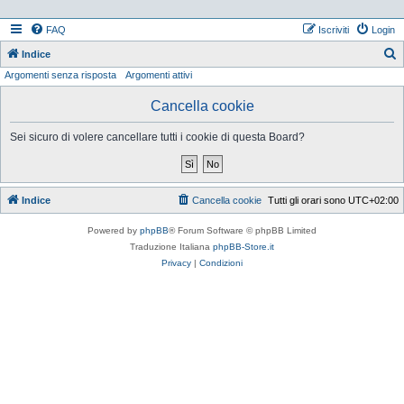
FAQ
Iscriviti
Login
Indice
Argomenti senza risposta
Argomenti attivi
e
r
Cancella cookie
c
Sei sicuro di volere cancellare tutti i cookie di questa Board?
a
Indice
Cancella cookie
Tutti gli orari sono
UTC+02:00
Powered by
phpBB
® Forum Software © phpBB Limited
Traduzione Italiana
phpBB-Store.it
Privacy
|
Condizioni