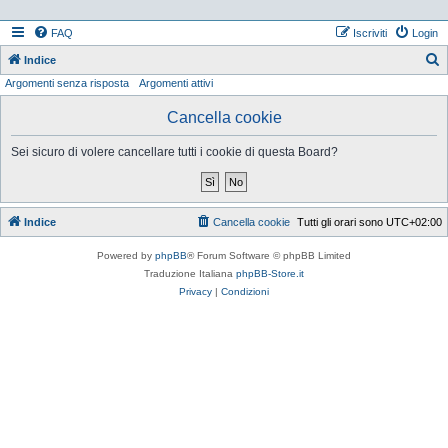
FAQ
Iscriviti
Login
Indice
Argomenti senza risposta
Argomenti attivi
e
r
Cancella cookie
c
Sei sicuro di volere cancellare tutti i cookie di questa Board?
a
Indice
Cancella cookie
Tutti gli orari sono
UTC+02:00
Powered by
phpBB
® Forum Software © phpBB Limited
Traduzione Italiana
phpBB-Store.it
Privacy
|
Condizioni