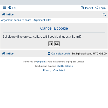
FAQ
Iscriviti
Login
Indice
Argomenti senza risposta
Argomenti attivi
e
r
Cancella cookie
c
Sei sicuro di volere cancellare tutti i cookie di questa Board?
a
Indice
Cancella cookie
Tutti gli orari sono
UTC+02:00
Powered by
phpBB
® Forum Software © phpBB Limited
Traduzione Italiana
phpBB-Store.it
Privacy
|
Condizioni