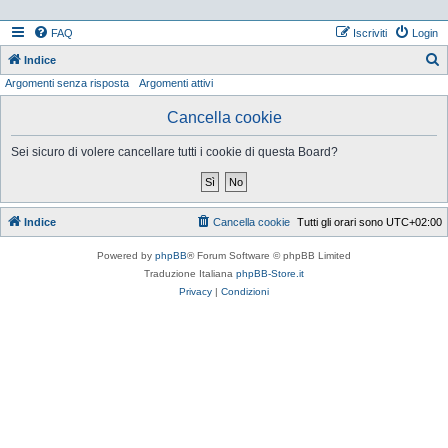
FAQ
Iscriviti
Login
Indice
Argomenti senza risposta
Argomenti attivi
e
r
Cancella cookie
c
Sei sicuro di volere cancellare tutti i cookie di questa Board?
a
Indice
Cancella cookie
Tutti gli orari sono
UTC+02:00
Powered by
phpBB
® Forum Software © phpBB Limited
Traduzione Italiana
phpBB-Store.it
Privacy
|
Condizioni