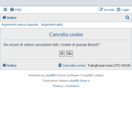
FAQ
Iscriviti
Login
Indice
Argomenti senza risposta
Argomenti attivi
e
r
Cancella cookie
c
Sei sicuro di volere cancellare tutti i cookie di questa Board?
a
Indice
Cancella cookie
Tutti gli orari sono
UTC+02:00
Powered by
phpBB
® Forum Software © phpBB Limited
Traduzione Italiana
phpBB-Store.it
Privacy
|
Condizioni