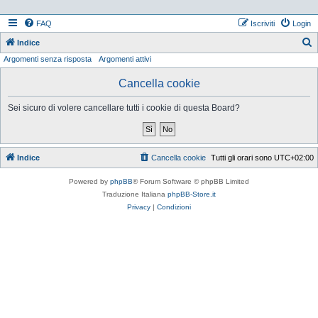
FAQ
Iscriviti
Login
Indice
Argomenti senza risposta
Argomenti attivi
e
r
Cancella cookie
c
Sei sicuro di volere cancellare tutti i cookie di questa Board?
a
Indice
Cancella cookie
Tutti gli orari sono
UTC+02:00
Powered by
phpBB
® Forum Software © phpBB Limited
Traduzione Italiana
phpBB-Store.it
Privacy
|
Condizioni