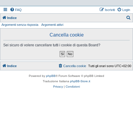
FAQ
Iscriviti
Login
Indice
Argomenti senza risposta
Argomenti attivi
e
r
Cancella cookie
c
Sei sicuro di volere cancellare tutti i cookie di questa Board?
a
Indice
Cancella cookie
Tutti gli orari sono
UTC+02:00
Powered by
phpBB
® Forum Software © phpBB Limited
Traduzione Italiana
phpBB-Store.it
Privacy
|
Condizioni