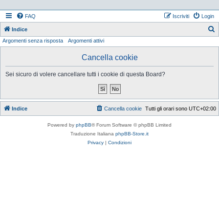
FAQ
Iscriviti
Login
Indice
Argomenti senza risposta
Argomenti attivi
e
r
Cancella cookie
c
Sei sicuro di volere cancellare tutti i cookie di questa Board?
a
Indice
Cancella cookie
Tutti gli orari sono
UTC+02:00
Powered by
phpBB
® Forum Software © phpBB Limited
Traduzione Italiana
phpBB-Store.it
Privacy
|
Condizioni