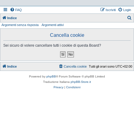
FAQ
Iscriviti
Login
Indice
Argomenti senza risposta
Argomenti attivi
e
r
Cancella cookie
c
Sei sicuro di volere cancellare tutti i cookie di questa Board?
a
Indice
Cancella cookie
Tutti gli orari sono
UTC+02:00
Powered by
phpBB
® Forum Software © phpBB Limited
Traduzione Italiana
phpBB-Store.it
Privacy
|
Condizioni