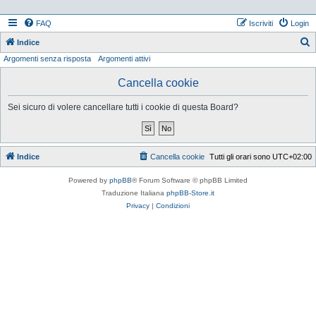
FAQ
Iscriviti
Login
Indice
Argomenti senza risposta
Argomenti attivi
e
r
Cancella cookie
c
Sei sicuro di volere cancellare tutti i cookie di questa Board?
a
Indice
Cancella cookie
Tutti gli orari sono
UTC+02:00
Powered by
phpBB
® Forum Software © phpBB Limited
Traduzione Italiana
phpBB-Store.it
Privacy
|
Condizioni