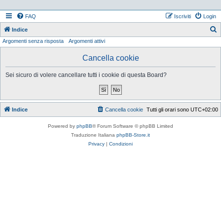
FAQ
Iscriviti
Login
Indice
Argomenti senza risposta
Argomenti attivi
e
r
Cancella cookie
c
Sei sicuro di volere cancellare tutti i cookie di questa Board?
a
Indice
Cancella cookie
Tutti gli orari sono
UTC+02:00
Powered by
phpBB
® Forum Software © phpBB Limited
Traduzione Italiana
phpBB-Store.it
Privacy
|
Condizioni