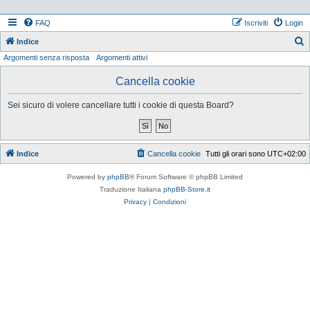
FAQ
Iscriviti
Login
Indice
Argomenti senza risposta
Argomenti attivi
e
r
Cancella cookie
c
Sei sicuro di volere cancellare tutti i cookie di questa Board?
a
Indice
Cancella cookie
Tutti gli orari sono
UTC+02:00
Powered by
phpBB
® Forum Software © phpBB Limited
Traduzione Italiana
phpBB-Store.it
Privacy
|
Condizioni