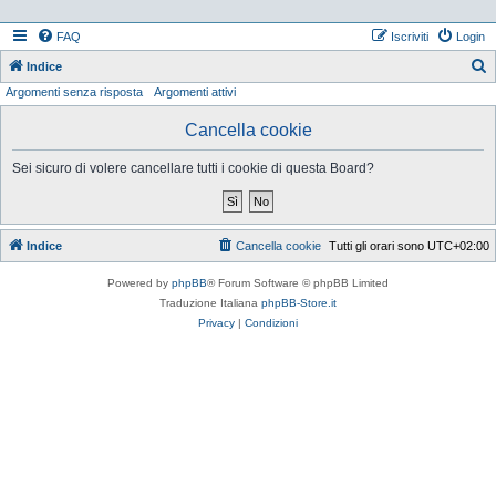
FAQ
Iscriviti
Login
Indice
Argomenti senza risposta
Argomenti attivi
e
r
Cancella cookie
c
Sei sicuro di volere cancellare tutti i cookie di questa Board?
a
Indice
Cancella cookie
Tutti gli orari sono
UTC+02:00
Powered by
phpBB
® Forum Software © phpBB Limited
Traduzione Italiana
phpBB-Store.it
Privacy
|
Condizioni