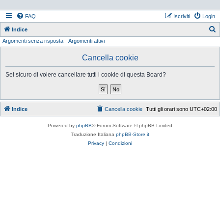
FAQ
Iscriviti
Login
Indice
Argomenti senza risposta
Argomenti attivi
e
r
Cancella cookie
c
Sei sicuro di volere cancellare tutti i cookie di questa Board?
a
Indice
Cancella cookie
Tutti gli orari sono
UTC+02:00
Powered by
phpBB
® Forum Software © phpBB Limited
Traduzione Italiana
phpBB-Store.it
Privacy
|
Condizioni