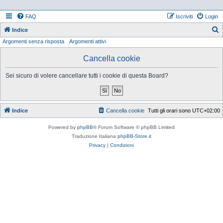
FAQ
Iscriviti
Login
Indice
Argomenti senza risposta
Argomenti attivi
e
r
Cancella cookie
c
Sei sicuro di volere cancellare tutti i cookie di questa Board?
a
Indice
Cancella cookie
Tutti gli orari sono
UTC+02:00
Powered by
phpBB
® Forum Software © phpBB Limited
Traduzione Italiana
phpBB-Store.it
Privacy
|
Condizioni