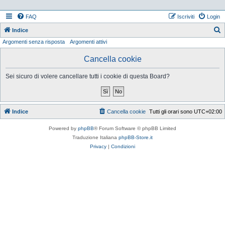
FAQ
Iscriviti
Login
Indice
Argomenti senza risposta
Argomenti attivi
e
r
Cancella cookie
c
Sei sicuro di volere cancellare tutti i cookie di questa Board?
a
Indice
Cancella cookie
Tutti gli orari sono
UTC+02:00
Powered by
phpBB
® Forum Software © phpBB Limited
Traduzione Italiana
phpBB-Store.it
Privacy
|
Condizioni