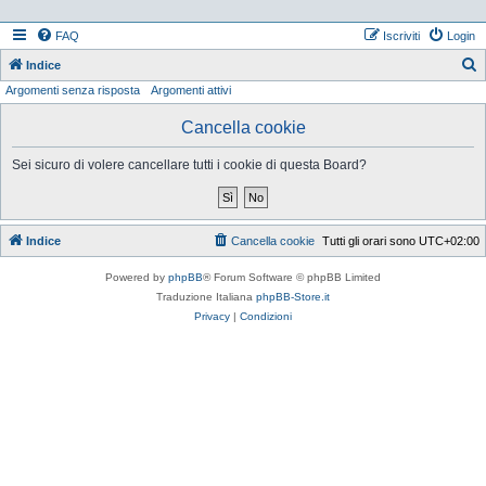
FAQ
Iscriviti
Login
Indice
Argomenti senza risposta
Argomenti attivi
e
r
Cancella cookie
c
Sei sicuro di volere cancellare tutti i cookie di questa Board?
a
Indice
Cancella cookie
Tutti gli orari sono
UTC+02:00
Powered by
phpBB
® Forum Software © phpBB Limited
Traduzione Italiana
phpBB-Store.it
Privacy
|
Condizioni