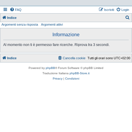
FAQ
Iscriviti
Login
Indice
Argomenti senza risposta
Argomenti attivi
e
r
Informazione
c
Al momento non ti è permesso fare ricerche. Riprova tra 3 secondi.
a
Indice
Cancella cookie
Tutti gli orari sono
UTC+02:00
Powered by
phpBB
® Forum Software © phpBB Limited
Traduzione Italiana
phpBB-Store.it
Privacy
|
Condizioni