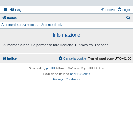
FAQ
Iscriviti
Login
Indice
Argomenti senza risposta
Argomenti attivi
e
r
Informazione
c
Al momento non ti è permesso fare ricerche. Riprova tra 3 secondi.
a
Indice
Cancella cookie
Tutti gli orari sono
UTC+02:00
Powered by
phpBB
® Forum Software © phpBB Limited
Traduzione Italiana
phpBB-Store.it
Privacy
|
Condizioni