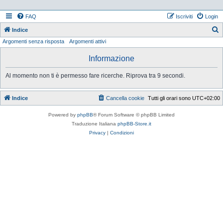
FAQ
Iscriviti
Login
Indice
Argomenti senza risposta
Argomenti attivi
e
r
Informazione
c
Al momento non ti è permesso fare ricerche. Riprova tra 9 secondi.
a
Indice
Cancella cookie
Tutti gli orari sono
UTC+02:00
Powered by
phpBB
® Forum Software © phpBB Limited
Traduzione Italiana
phpBB-Store.it
Privacy
|
Condizioni