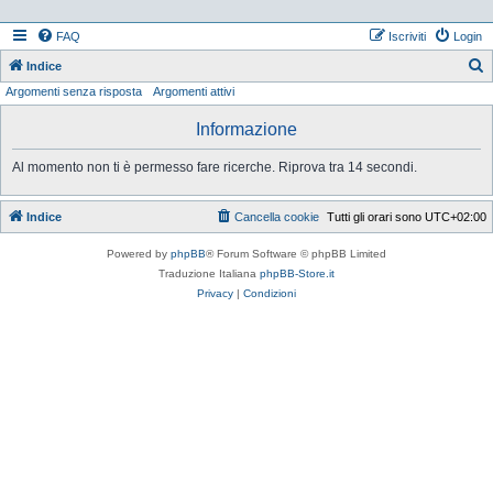
FAQ
Iscriviti
Login
Indice
Argomenti senza risposta
Argomenti attivi
e
r
Informazione
c
Al momento non ti è permesso fare ricerche. Riprova tra 14 secondi.
a
Indice
Cancella cookie
Tutti gli orari sono
UTC+02:00
Powered by
phpBB
® Forum Software © phpBB Limited
Traduzione Italiana
phpBB-Store.it
Privacy
|
Condizioni