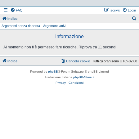
FAQ
Iscriviti
Login
Indice
Argomenti senza risposta
Argomenti attivi
e
r
Informazione
c
Al momento non ti è permesso fare ricerche. Riprova tra 11 secondi.
a
Indice
Cancella cookie
Tutti gli orari sono
UTC+02:00
Powered by
phpBB
® Forum Software © phpBB Limited
Traduzione Italiana
phpBB-Store.it
Privacy
|
Condizioni