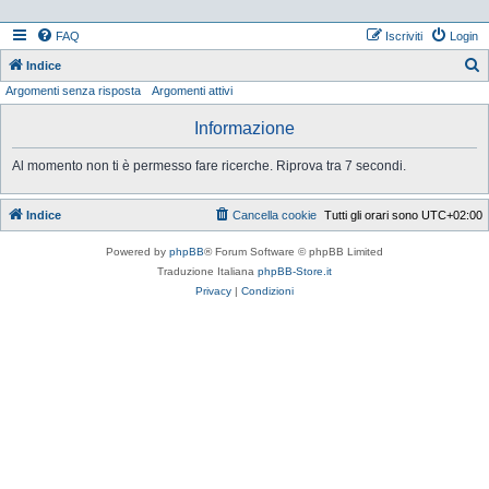
FAQ
Iscriviti
Login
Indice
Argomenti senza risposta
Argomenti attivi
e
r
Informazione
c
Al momento non ti è permesso fare ricerche. Riprova tra 7 secondi.
a
Indice
Cancella cookie
Tutti gli orari sono
UTC+02:00
Powered by
phpBB
® Forum Software © phpBB Limited
Traduzione Italiana
phpBB-Store.it
Privacy
|
Condizioni