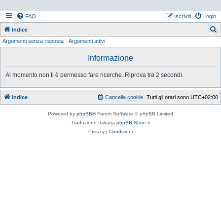
FAQ
Iscriviti
Login
Indice
Argomenti senza risposta
Argomenti attivi
e
r
Informazione
c
Al momento non ti è permesso fare ricerche. Riprova tra 2 secondi.
a
Indice
Cancella cookie
Tutti gli orari sono
UTC+02:00
Powered by
phpBB
® Forum Software © phpBB Limited
Traduzione Italiana
phpBB-Store.it
Privacy
|
Condizioni