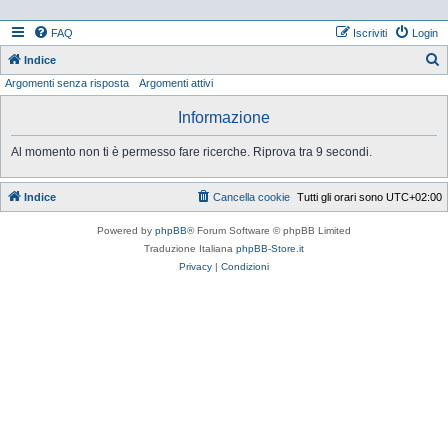
FAQ
Iscriviti
Login
Indice
Argomenti senza risposta
Argomenti attivi
e
r
Informazione
c
Al momento non ti è permesso fare ricerche. Riprova tra 9 secondi.
a
Indice
Cancella cookie
Tutti gli orari sono
UTC+02:00
Powered by
phpBB
® Forum Software © phpBB Limited
Traduzione Italiana
phpBB-Store.it
Privacy
|
Condizioni