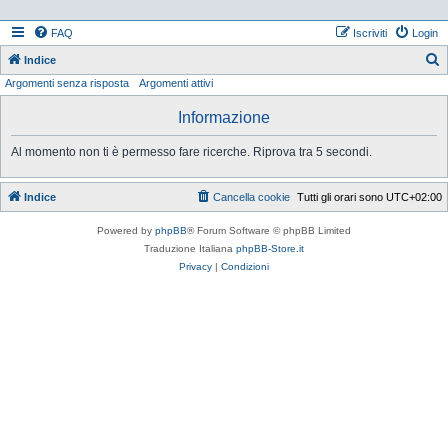
FAQ
Iscriviti
Login
Indice
Argomenti senza risposta
Argomenti attivi
e
r
Informazione
c
Al momento non ti è permesso fare ricerche. Riprova tra 5 secondi.
a
Indice
Cancella cookie
Tutti gli orari sono
UTC+02:00
Powered by
phpBB
® Forum Software © phpBB Limited
Traduzione Italiana
phpBB-Store.it
Privacy
|
Condizioni