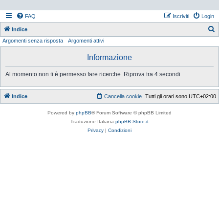
FAQ
Iscriviti
Login
Indice
Argomenti senza risposta
Argomenti attivi
e
r
Informazione
c
Al momento non ti è permesso fare ricerche. Riprova tra 4 secondi.
a
Indice
Cancella cookie
Tutti gli orari sono
UTC+02:00
Powered by
phpBB
® Forum Software © phpBB Limited
Traduzione Italiana
phpBB-Store.it
Privacy
|
Condizioni